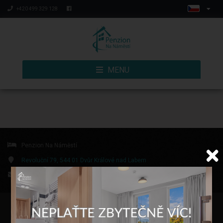
+420 499 329 128
MENU
Penzion Na Náměstí
Revoluční 79, 544 01 Dvůr Králové nad Labem
penzion@nanamesti.cz
+420 499 329 128
© Copyright 2026 | Všechna práva vyhrazena