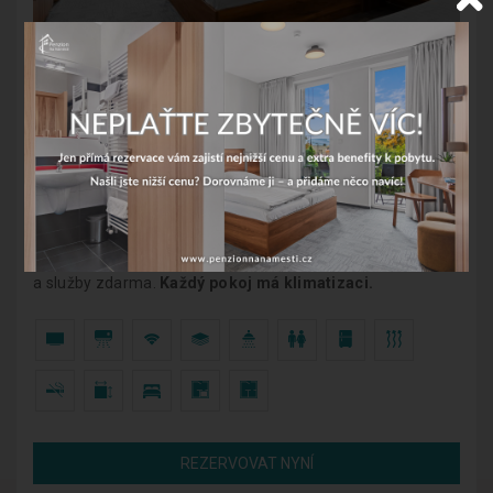
Třílůžkový pokoj
Třilůžkový pokoj s výhledem na historické centrum
disponuje vlastním sociální zařízení se sprchou a WC,
satelitní TV, lednicí a internetovým připojením zdarma. Dítě
do 12 let, sleva 20%. Dítě od 0 do 3 let bez nároku na lůžko
a služby zdarma.
Každý pokoj má klimatizaci.
REZERVOVAT NYNÍ