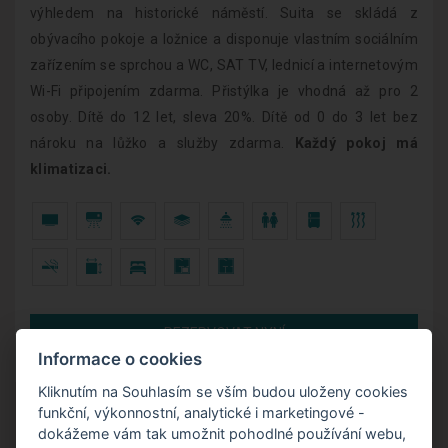
výhledem na historické náměstí. Suita se skládá z
obývacího pokoje a ložnice a disponuje vlastním sociálním
zařízením se sprchou a WC, SAT TV, lednicí a internetovým
Wi-Fi připojením zdarma. Přistýlka je vhodná až pro 2
osoby. Dítě do 12 let, sleva 20%. Dítě od 0 do 3 let bez
nároku na lůžko a služby zdarma.
Každý pokoj má
klimatizaci.
REZERVOVAT NYNÍ
Informace o cookies
Kliknutím na Souhlasím se vším budou uloženy cookies
funkční, výkonnostní, analytické i marketingové -
dokážeme vám tak umožnit pohodlné používání webu,