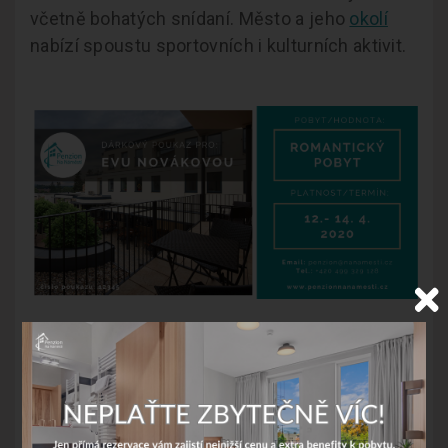
včetně bohatých snídaní. Město a jeho
okolí
nabízí spoustu sportovních i kulturních aktivit.
Objednávkový formulář
Jméno a příjmení: