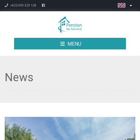
+420 499 329 128
MENU
News