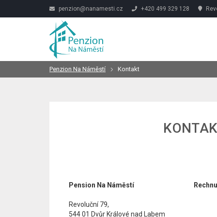
penzion@nanamesti.cz
+420 499 329 128
Revo
Penzion Na Náměstí
Kontakt
KONTAK
Pension Na Náměstí
Rechnu
Revoluční 79,
544 01
Dvůr Králové nad Labem