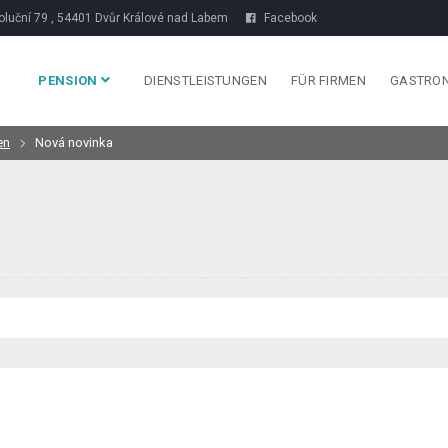
luční 79 , 54401 Dvůr Králové nad Labem
Facebook
PENSION
DIENSTLEISTUNGEN
FÜR FIRMEN
GASTRO
en
Nová novinka