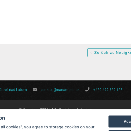
Zurück zu Neuigk
rálové nad Labem
penzion@nanamesti.cz
+420 499 329 128
© Copyright 2026 | Alle Rechte vorbehalten
ion
Acc
 all cookies", you agree to storage cookies on your