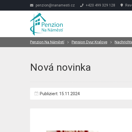
penzion@nanamesti.cz
+420 499 329 128
Revo
Penzion Na Náměstí
Pension Dvur Kralove
Nachricht
Nová novinka
Publiziert: 15.11.2024