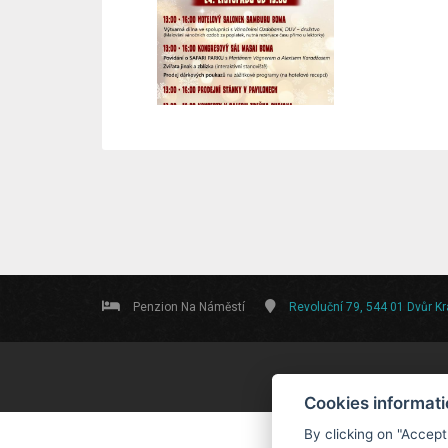
Penzion Na Náměstí
Revoluční 79, 544 01 Dvůr K
Cookies informat
By clicking on "Accept