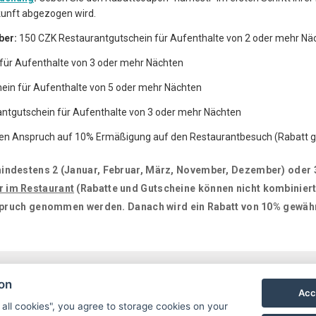
kunft abgezogen wird.
ber:
150 CZK Restaurantgutschein für Aufenthalte von 2 oder mehr Nä
h für Aufenthalte von 3 oder mehr Nächten
ein für Aufenthalte von 5 oder mehr Nächten
ntgutschein für Aufenthalte von 3 oder mehr Nächten
en Anspruch auf 10% Ermäßigung auf den Restaurantbesuch (Rabatt gil
indestens 2 (Januar, Februar, März, November, Dezember) oder 3
r im Restaurant
(Rabatte und Gutscheine können nicht kombiniert
nspruch genommen werden. Danach wird ein Rabatt von 10% gewähr
ion
Acc
 all cookies", you agree to storage cookies on your
rálové nad Labem
penzion@nanamesti.cz
+420 499 329 128