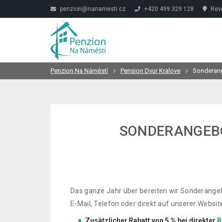
penzion@nanamesti.cz
+420 499 329 128
Revo
Penzion Na Náměstí
Pension Dvur Kralove
Sonderan
SONDERANGEBO
Das ganze Jahr über bereiten wir Sonderangebo
E-Mail, Telefon oder direkt auf unserer Websit
Zusätzlicher Rabatt von 5 % bei direkter
B