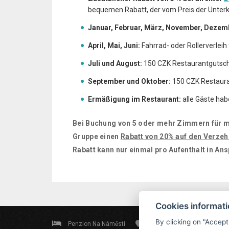
bequemen Rabatt, der vom Preis der Unter
Januar, Februar, März, November, Dezem
April, Mai, Juni:
Fahrrad- oder Rollerverlei
Juli und August:
150 CZK Restaurantgutsch
September und Oktober:
150 CZK Restaura
Ermäßigung im Restaurant:
alle Gäste hab
Bei Buchung von 5 oder mehr Zimmern für m
Gruppe einen
Rabatt von 20% auf den Verzeh
Rabatt kann nur einmal pro Aufenthalt in A
Cookies informat
By clicking on "Accept
Penzion Na Náměstí
Revoluční 79, 544 01 Dvůr K