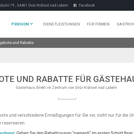
luční 79 , 54401 Dvůr Králové nad Labem
Facebook
PENSION
DIENSTLEISTUNGEN
FÜR FIRMEN
GASTRO
gebote und Rabatte
TE UND RABATTE FÜR GÄSTEHA
Gästehaus direkt im Zentrum von Dvůr Králové nad Labem.
te und verschiedene Ermäßigungen für Sie vor, nicht nur für die Unt
e reservieren.
uchung
:
Geben Sie den Rabattcoupon "namesti" im ersten Schritt Ihrer