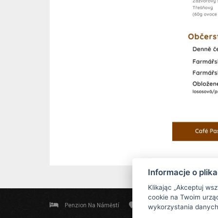
Informacje o plik
Klikając „Akceptuj ws
cookie na Twoim urząd
Penzion Na Náměstí
Revoluční 79, 544 01 Dvůr K
wykorzystania danych