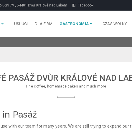
luční 79 , 54401 Dvůr Králové nad Labem
Facebook
T
USŁUGI
DLA FIRM
GASTRONOMIA
CZAS WOLNY
FÉ PASÁŽ DVŮR KRÁLOVÉ NAD LA
Fine coffee, homemade cakes and much more
 in Pasáž
e with our team for many years. We are still trying to expand our r