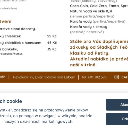
ach cookie
Akce
zystkie”, zgadzasz się na przechowywanie plików
zeniu, co pomaga w nawigacji w witrynie, analizie
Odr
rálové nad Labem
penzion@nanamesti.cz
+420 499 329 128
 i naszych działaniach marketingowych.