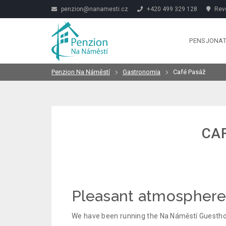
penzion@nanamesti.cz
+420 499 329 128
Revo
PENSJONA
Penzion Na Náměstí
Gastronomia
Café Pasáž
CA
Pleasant atmosphere
We have been running the Na Náměstí Guesthous