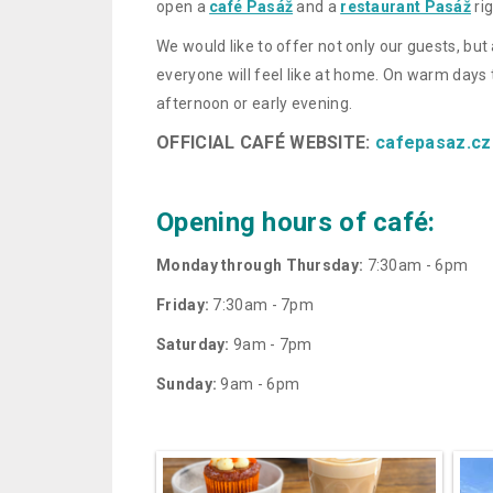
open a
café Pasáž
and a
restaurant Pasáž
rig
We would like to offer not only our guests, b
everyone will feel like at home. On warm days 
afternoon or early evening.
OFFICIAL CAFÉ WEBSITE:
cafepasaz.cz
.
Opening hours of café:
Monday through Thursday:
7:30am - 6pm
Friday:
7:30am - 7pm
Saturday:
9am - 7pm
Sunday:
9am - 6pm
.